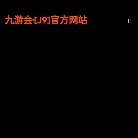
九游会·[J9]官方网站