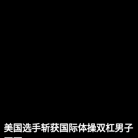
美国选手斩获国际体操双杠男子