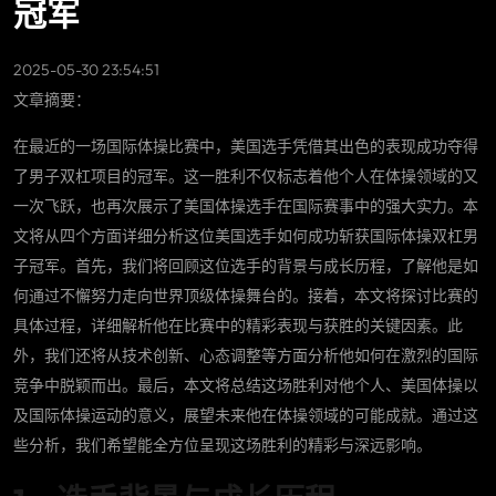
冠军
2025-05-30 23:54:51
文章摘要：
在最近的一场国际体操比赛中，美国选手凭借其出色的表现成功夺得
了男子双杠项目的冠军。这一胜利不仅标志着他个人在体操领域的又
一次飞跃，也再次展示了美国体操选手在国际赛事中的强大实力。本
文将从四个方面详细分析这位美国选手如何成功斩获国际体操双杠男
子冠军。首先，我们将回顾这位选手的背景与成长历程，了解他是如
何通过不懈努力走向世界顶级体操舞台的。接着，本文将探讨比赛的
具体过程，详细解析他在比赛中的精彩表现与获胜的关键因素。此
外，我们还将从技术创新、心态调整等方面分析他如何在激烈的国际
竞争中脱颖而出。最后，本文将总结这场胜利对他个人、美国体操以
及国际体操运动的意义，展望未来他在体操领域的可能成就。通过这
些分析，我们希望能全方位呈现这场胜利的精彩与深远影响。