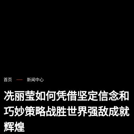
首页
新闻中心
冼丽莹如何凭借坚定信念和
巧妙策略战胜世界强敌成就
辉煌