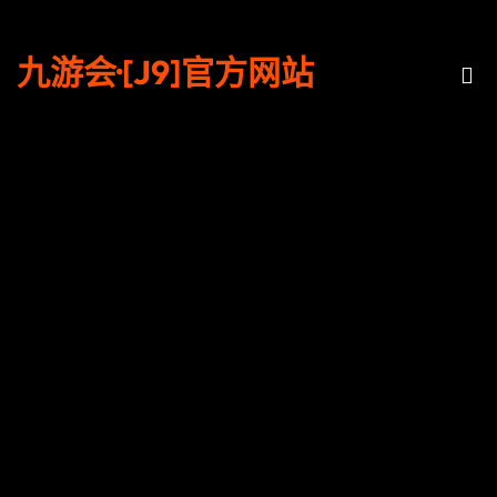
九游会·[J9]官方网站