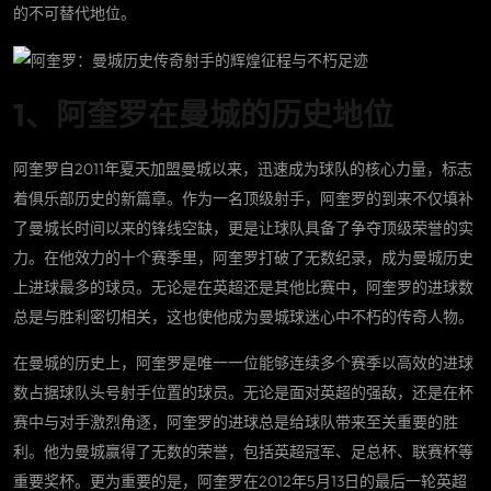
的不可替代地位。
1、阿奎罗在曼城的历史地位
阿奎罗自2011年夏天加盟曼城以来，迅速成为球队的核心力量，标志
着俱乐部历史的新篇章。作为一名顶级射手，阿奎罗的到来不仅填补
了曼城长时间以来的锋线空缺，更是让球队具备了争夺顶级荣誉的实
力。在他效力的十个赛季里，阿奎罗打破了无数纪录，成为曼城历史
上进球最多的球员。无论是在英超还是其他比赛中，阿奎罗的进球数
总是与胜利密切相关，这也使他成为曼城球迷心中不朽的传奇人物。
在曼城的历史上，阿奎罗是唯一一位能够连续多个赛季以高效的进球
数占据球队头号射手位置的球员。无论是面对英超的强敌，还是在杯
赛中与对手激烈角逐，阿奎罗的进球总是给球队带来至关重要的胜
利。他为曼城赢得了无数的荣誉，包括英超冠军、足总杯、联赛杯等
重要奖杯。更为重要的是，阿奎罗在2012年5月13日的最后一轮英超