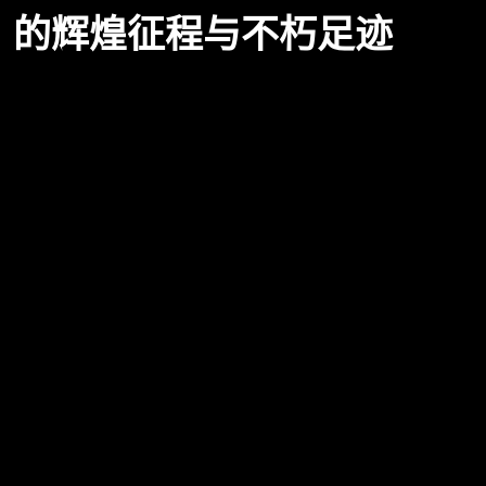
的辉煌征程与不朽足迹