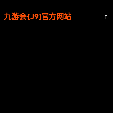
九游会·[J9]官方网站